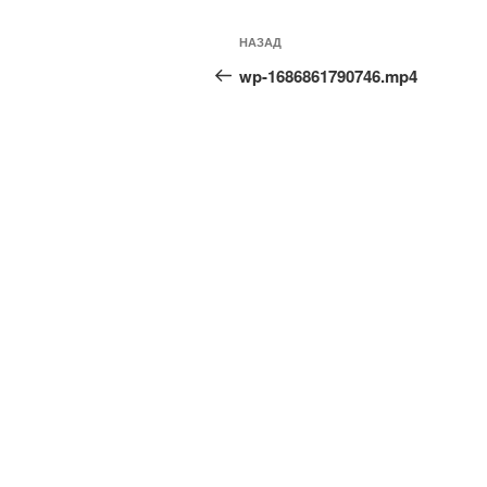
Навигация
Предыдущая
НАЗАД
по
запись:
wp-1686861790746.mp4
записям