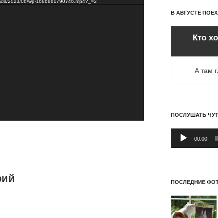
ploads/2023/06/wp-1686861790746.mp4?_=2
В АВГУСТЕ ПОЕ
Кто х
А там 
ПОСЛУШАТЬ ЧУ
Аудиоплеер
00:00
рий
ПОСЛЕДНИЕ ФОТ