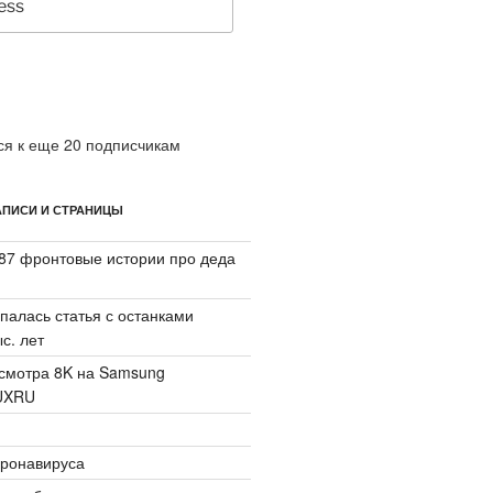
я к еще 20 подписчикам
ПИСИ И СТРАНИЦЫ
87 фронтовые истории про деда
палась статья с останками
с. лет
смотра 8K на Samsung
UXRU
ронавируса