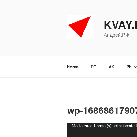
Перейти
к
содержимому
KVAY
Андрей.РФ
Home
TG
VK
Ph
wp-1686861790
Видеоплеер
Media error: Format(s) not supported