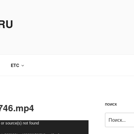
.RU
ETC
746.mp4
ПОИСК
Искать:
 or source(s) not found