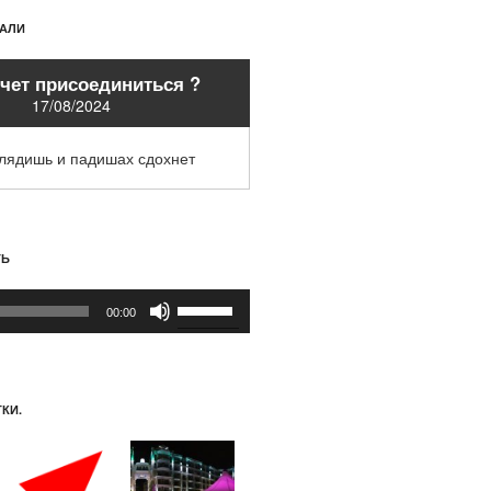
ХАЛИ
очет присоединиться ?
17/08/2024
глядишь и падишах сдохнет
ТЬ
Используйте
00:00
клавиши
вверх/
вниз,
чтобы
КИ.
увеличить
или
уменьшить