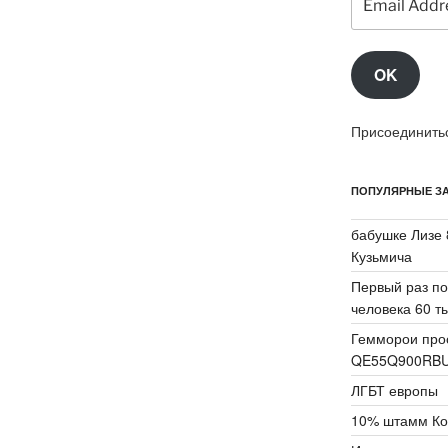
Address
OK
Присоединитьс
ПОПУЛЯРНЫЕ ЗА
бабушке Лизе 
Кузьмича
Первый раз по
человека 60 ты
Гемморои про
QE55Q900RB
ЛГБТ европы
10% штамм Ко