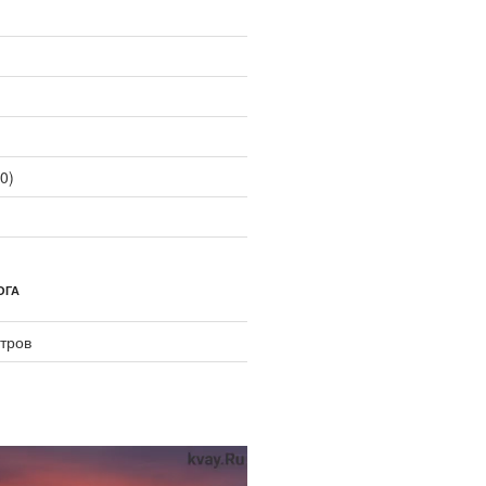
0)
ОГА
тров