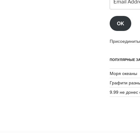
Address
OK
Присоединитьс
ПОПУЛЯРНЫЕ ЗА
Моря океаны
Графити разн
9.99 не донес 