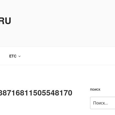
.RU
ETC
38716811505548170
ПОИСК
Искать: