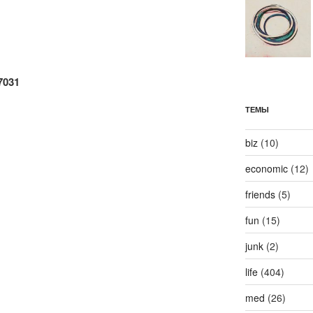
7031
ТЕМЫ
biz
(10)
economic
(12)
friends
(5)
fun
(15)
junk
(2)
life
(404)
med
(26)