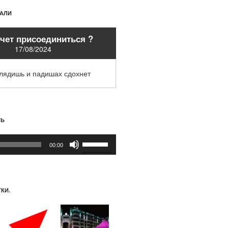
ХАЛИ
очет присоединиться ?
17/08/2024
глядишь и падишах сдохнет
ТЬ
Используйте
00:00
клавиши
вверх/
вниз,
чтобы
КИ.
увеличить
или
уменьшить