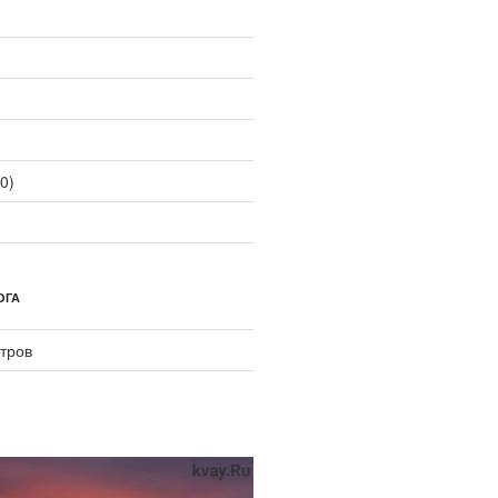
0)
ОГА
тров