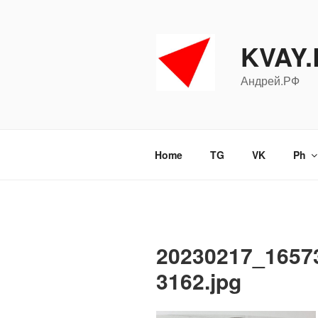
Перейти
к
содержимому
KVAY
Андрей.РФ
Home
TG
VK
Ph
20230217_1657
3162.jpg