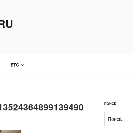
.RU
ETC
13524364899139490
ПОИСК
Искать: