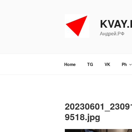
Перейти
к
содержимому
KVAY
Андрей.РФ
Home
TG
VK
Ph
20230601_2309
9518.jpg