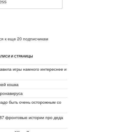
я к еще 20 подписчикам
ПИСИ И СТРАНИЦЫ
авила игры намного интереснее и
джей кошка
ронавируса
надо быть очень осторожным со
87 фронтовые истории про деда