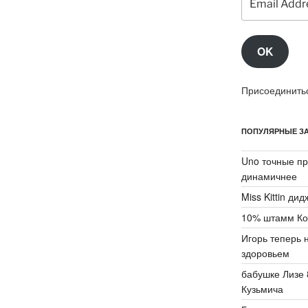
Address
OK
Присоединитьс
ПОПУЛЯРНЫЕ ЗА
Uno точные пр
динамичнее
Miss Kittin ди
10% штамм Ко
Игорь теперь 
здоровьем
бабушке Лизе 
Кузьмича