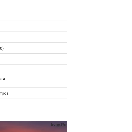
0)
ОГА
тров