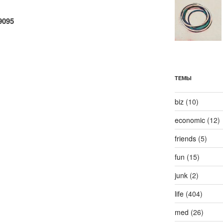
9095
ТЕМЫ
biz
(10)
economic
(12)
friends
(5)
fun
(15)
junk
(2)
life
(404)
med
(26)