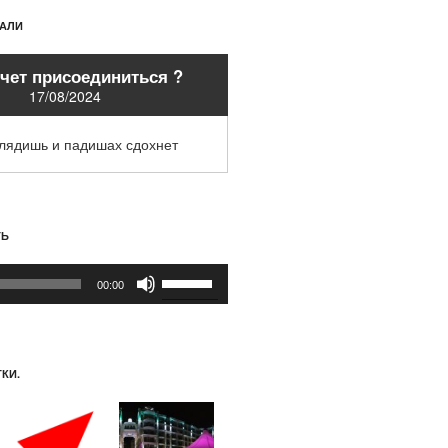
ХАЛИ
очет присоединиться ?
17/08/2024
глядишь и падишах сдохнет
ТЬ
Используйте
00:00
клавиши
вверх/
вниз,
чтобы
КИ.
увеличить
или
уменьшить