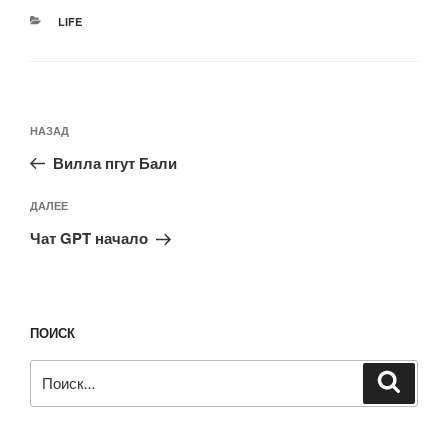
РУБРИКИ
LIFE
Навигация
Предыдущая
НАЗАД
по
запись:
записям
Вилла пгут Бали
Следующая
ДАЛЕЕ
запись
Чат GPT начало
ПОИСК
Искать:
Поиск