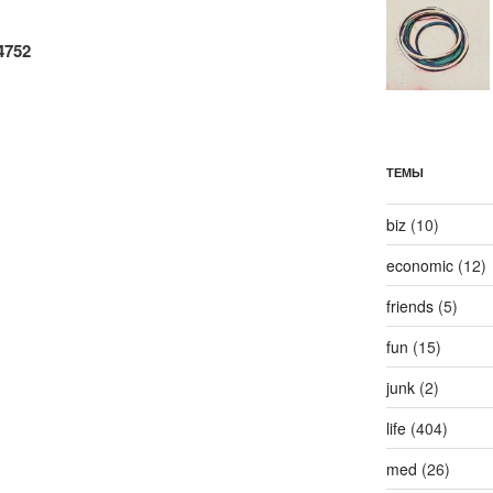
4752
ТЕМЫ
biz
(10)
economic
(12)
friends
(5)
fun
(15)
junk
(2)
life
(404)
med
(26)