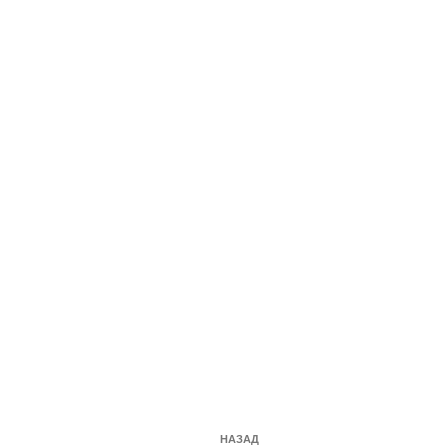
Навигация
Предыдущая
НАЗАД