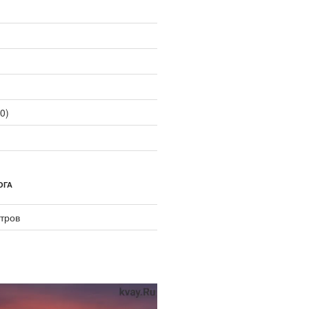
0)
ОГА
тров