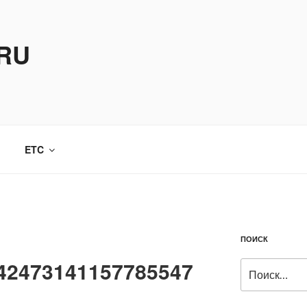
.RU
ETC
ПОИСК
42473141157785547
Искать: