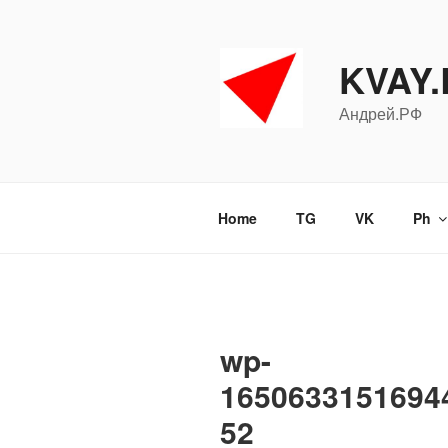
Перейти
к
содержимому
KVAY
Андрей.РФ
Home
TG
VK
Ph
wp-
1650633151694
52