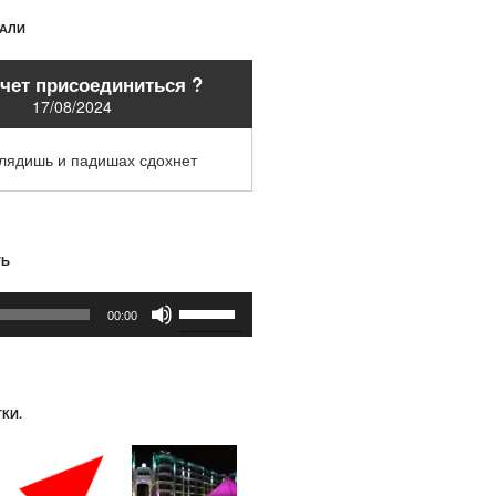
ХАЛИ
очет присоединиться ?
17/08/2024
глядишь и падишах сдохнет
ТЬ
Используйте
00:00
клавиши
вверх/
вниз,
чтобы
КИ.
увеличить
или
уменьшить