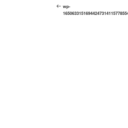
по
запись:
wp-
записям
1650633151694424731411577855