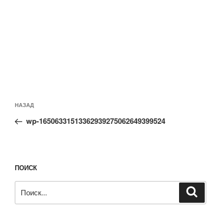
Навигация
Предыдущая
НАЗАД
по
запись:
записям
wp-16506331513362939275062649399524
ПОИСК
Искать:
Поиск