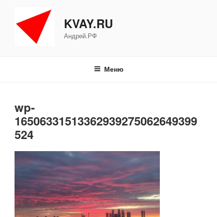
Перейти
к
KVAY.RU
содержимому
Андрей.РФ
Меню
wp-
16506331513362939275062649399
524