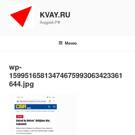
Перейти
к
KVAY.RU
содержимому
Андрей.РФ
Меню
wp-
15995165813474675993063423361
644.jpg