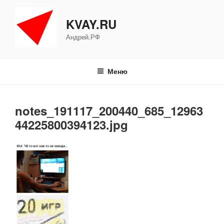
Перейти
к
KVAY.RU
содержимому
Андрей.РФ
Меню
notes_191117_200440_685_12963
44225800394123.jpg