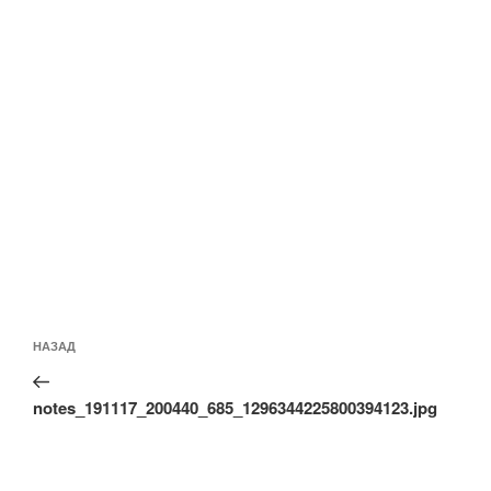
Навигация
Предыдущая
НАЗАД
по
запись:
записям
notes_191117_200440_685_1296344225800394123.jpg