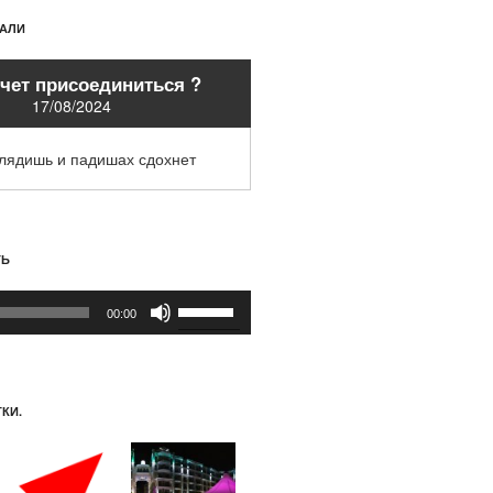
ХАЛИ
очет присоединиться ?
17/08/2024
глядишь и падишах сдохнет
ТЬ
Используйте
00:00
клавиши
вверх/
вниз,
чтобы
КИ.
увеличить
или
уменьшить