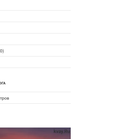
0)
ОГА
тров