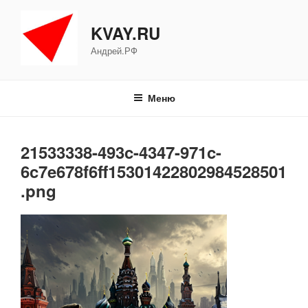
Перейти
к
KVAY.RU
содержимому
Андрей.РФ
Меню
21533338-493c-4347-971c-
6c7e678f6ff15301422802984528501
.png