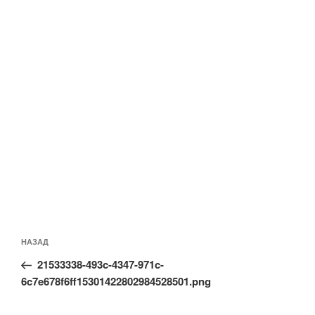
Навигация
Предыдущая
НАЗАД
по
запись:
записям
21533338-493c-4347-971c-
6c7e678f6ff15301422802984528501.png