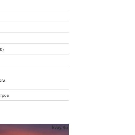
0)
ОГА
тров