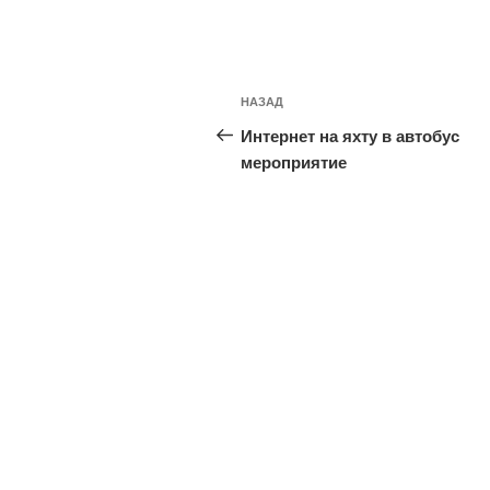
Навигация
Предыдущая
НАЗАД
по
запись:
Интернет на яхту в автобус
записям
мероприятие