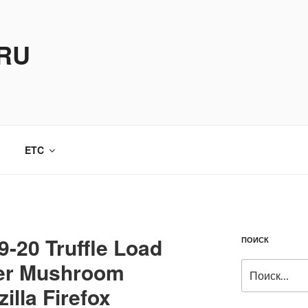
.RU
ETC
9-20 Truffle Load
ПОИСК
ter Mushroom
Искать:
lla Firefox