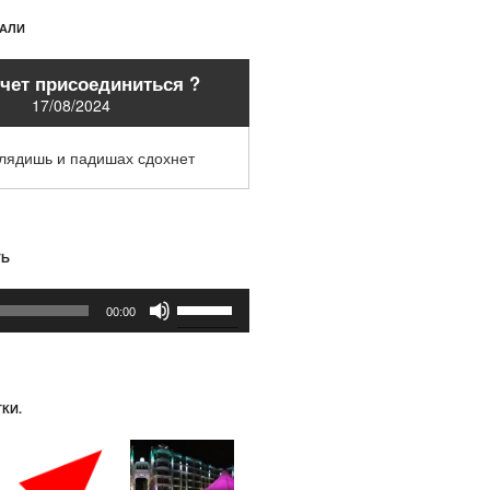
ХАЛИ
очет присоединиться ?
17/08/2024
глядишь и падишах сдохнет
ТЬ
Используйте
00:00
клавиши
вверх/
вниз,
чтобы
КИ.
увеличить
или
уменьшить