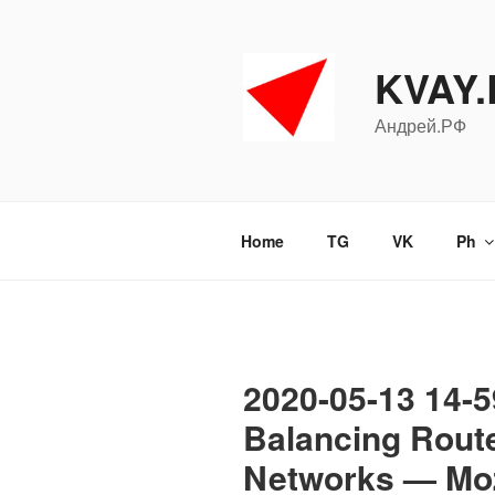
Перейти
к
содержимому
KVAY
Андрей.РФ
Home
TG
VK
Ph
2020-05-13 14-5
Balancing Rou
Networks — Mozi