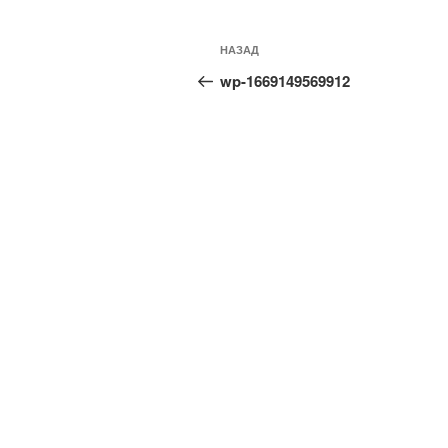
Навигация
Предыдущая
НАЗАД
по
запись:
wp-1669149569912
записям