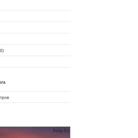
0)
ОГА
тров