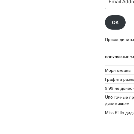
Address
OK
Присоединитьс
ПОПУЛЯРНЫЕ ЗА
Моря океаны
Графити разн
9.99 не донес 
Uno точные пр
динамичнее
Miss Kittin ди