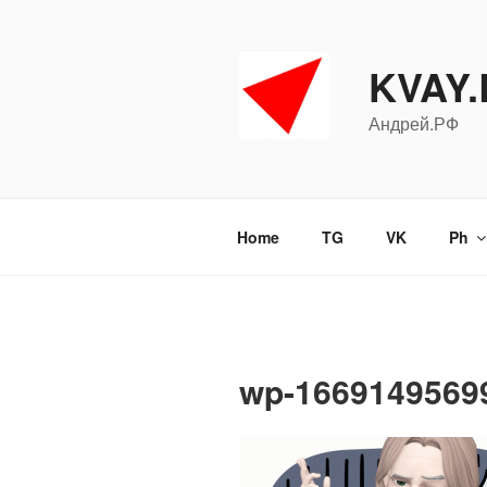
Перейти
к
содержимому
KVAY
Андрей.РФ
Home
TG
VK
Ph
wp-1669149569