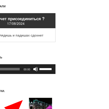
ХАЛИ
очет присоединиться ?
17/08/2024
глядишь и падишах сдохнет
ТЬ
Используйте
00:00
клавиши
вверх/
вниз,
чтобы
КИ.
увеличить
или
уменьшить