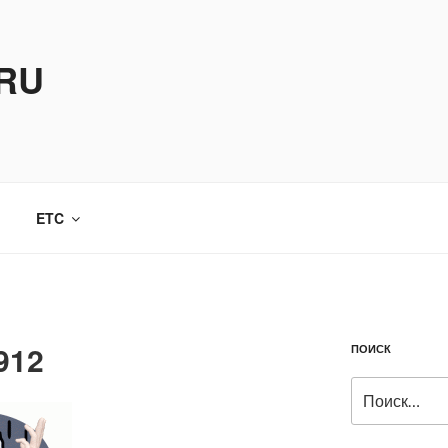
.RU
ETC
912
ПОИСК
Искать: