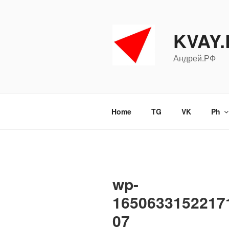
Перейти
к
содержимому
KVAY
Андрей.РФ
Home
TG
VK
Ph
wp-
1650633152217
07