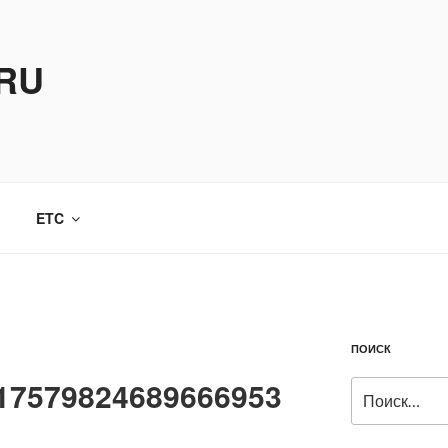
.RU
ETC
ПОИСК
17579824689666953
Искать: