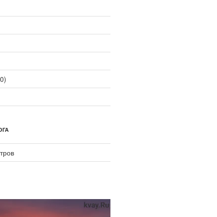
0)
ОГА
тров