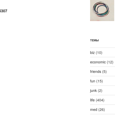
5307
ТЕМЫ
biz
(10)
economic
(12)
friends
(5)
fun
(15)
junk
(2)
life
(404)
med
(26)