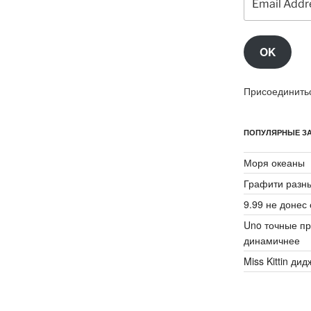
Address
OK
Присоединитьс
ПОПУЛЯРНЫЕ ЗА
Моря океаны
Графити разн
9.99 не донес 
Uno точные пр
динамичнее
Miss Kittin ди