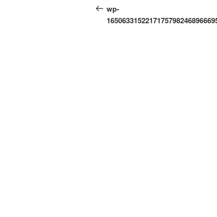
по
запись:
wp-
записям
1650633152217175798246896669