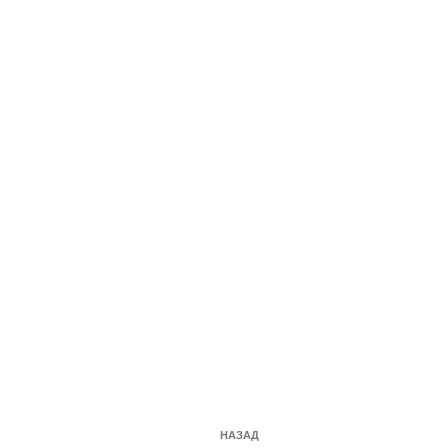
Навигация
Предыдущая
НАЗАД