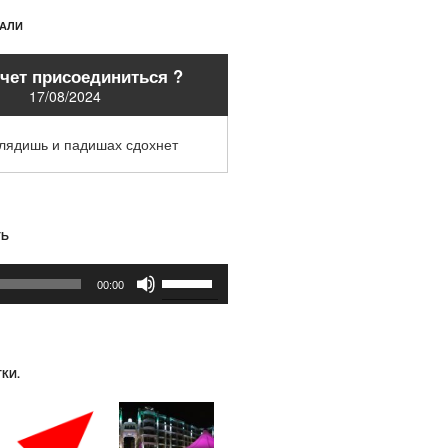
ХАЛИ
очет присоединиться ?
17/08/2024
глядишь и падишах сдохнет
ТЬ
Используйте
00:00
клавиши
вверх/
вниз,
чтобы
КИ.
увеличить
или
уменьшить