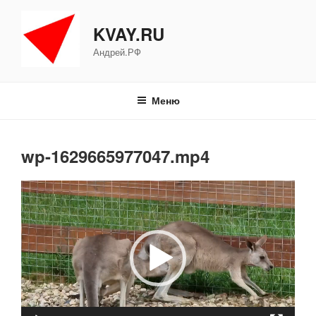
Перейти
к
KVAY.RU
содержимому
Андрей.РФ
Меню
wp-1629665977047.mp4
Видеоплеер