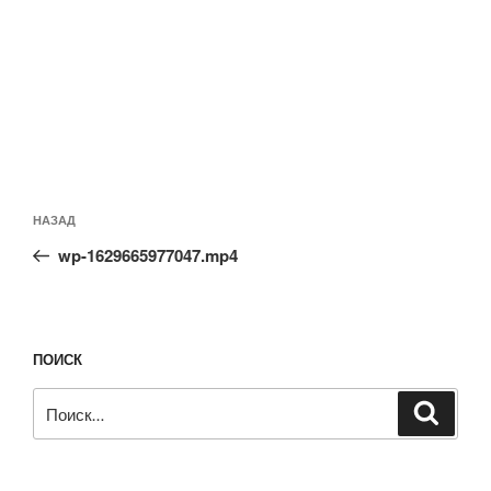
Навигация
Предыдущая
НАЗАД
по
запись:
записям
wp-1629665977047.mp4
ПОИСК
Искать:
Поиск