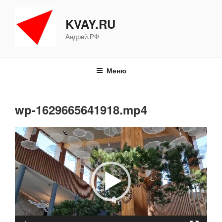
Перейти
к
KVAY.RU
содержимому
Андрей.РФ
Меню
wp-1629665641918.mp4
Видеоплеер