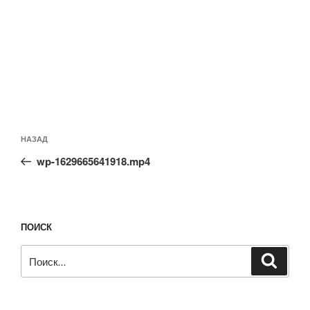
Навигация
Предыдущая
НАЗАД
по
запись:
записям
wp-1629665641918.mp4
ПОИСК
Искать:
Поиск