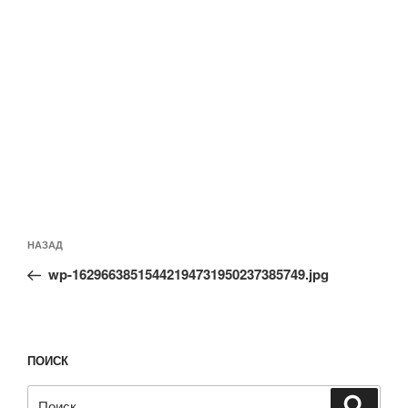
Навигация
Предыдущая
НАЗАД
по
запись:
записям
wp-16296638515442194731950237385749.jpg
ПОИСК
Искать:
Поиск