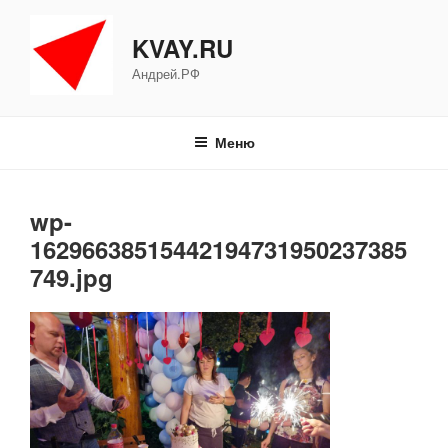
Перейти
к
KVAY.RU
содержимому
Андрей.РФ
Меню
wp-
16296638515442194731950237385
749.jpg