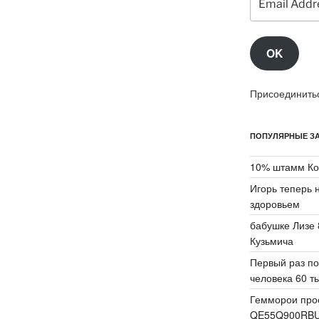
Address
OK
Присоединитьс
ПОПУЛЯРНЫЕ ЗА
10% штамм Ко
Игорь теперь 
здоровьем
бабушке Лизе 
Кузьмича
Первый раз по
человека 60 ты
Гемморои про
QE55Q900RB