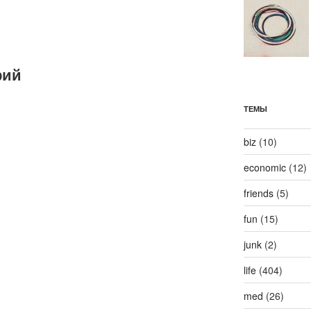
рий
ТЕМЫ
biz
(10)
economic
(12)
friends
(5)
fun
(15)
junk
(2)
life
(404)
med
(26)