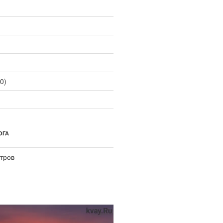
0)
ОГА
тров