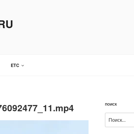
.RU
ETC
76092477_11.mp4
ПОИСК
Искать: