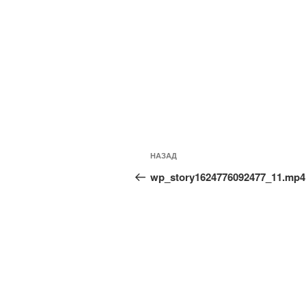
Навигация
Предыдущая
НАЗАД
по
запись:
wp_story1624776092477_11.mp4
записям