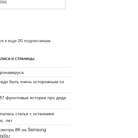
я к еще 20 подписчикам
ПИСИ И СТРАНИЦЫ
ронавируса
надо быть очень осторожным со
87 фронтовые истории про деда
палась статья с останками
с. лет
смотра 8K на Samsung
UXRU