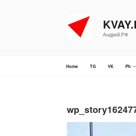
Перейти
к
содержимому
KVAY
Андрей.РФ
Home
TG
VK
Ph
wp_story16247
Видеоплеер