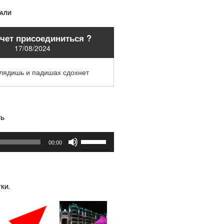
ХАЛИ
очет присоединиться ?
17/08/2024
глядишь и падишах сдохнет
ТЬ
Используйте
00:00
клавиши
вверх/
вниз,
чтобы
КИ.
увеличить
или
уменьшить