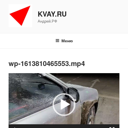
Перейти
к
KVAY.RU
содержимому
Андрей.РФ
Меню
wp-1613810465553.mp4
Видеоплеер