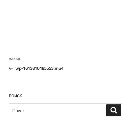
Навигация
Предыдущая
НАЗАД
по
запись:
записям
wp-1613810465553.mp4
ПОИСК
Искать:
Поиск