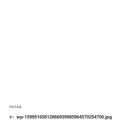
Навигация
Предыдущая
НАЗАД
по
запись:
записям
wp-15995165812866939985964570254700.jpg