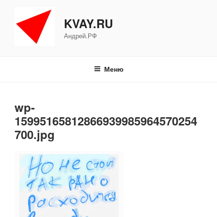
Перейти
к
KVAY.RU
содержимому
Андрей.РФ
Меню
wp-
15995165812866939985964570254
700.jpg