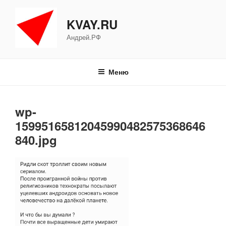
Перейти
к
KVAY.RU
содержимому
Андрей.РФ
Меню
wp-
15995165812045990482575368646
840.jpg