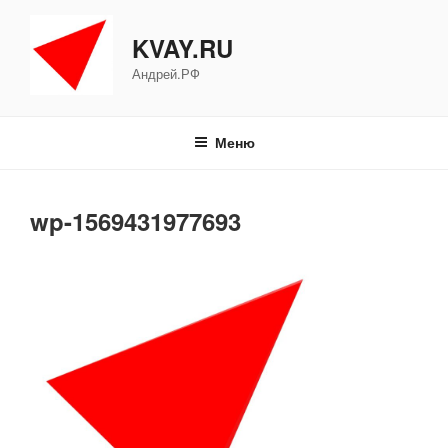
Перейти
к
KVAY.RU
содержимому
Андрей.РФ
Меню
wp-1569431977693