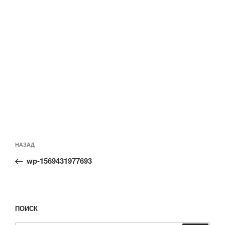
Навигация
Предыдущая
НАЗАД
по
запись:
записям
wp-1569431977693
ПОИСК