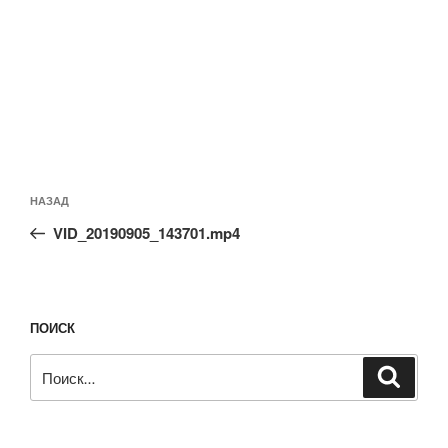
Навигация
Предыдущая
НАЗАД
по
запись:
записям
VID_20190905_143701.mp4
ПОИСК
Искать:
Поиск