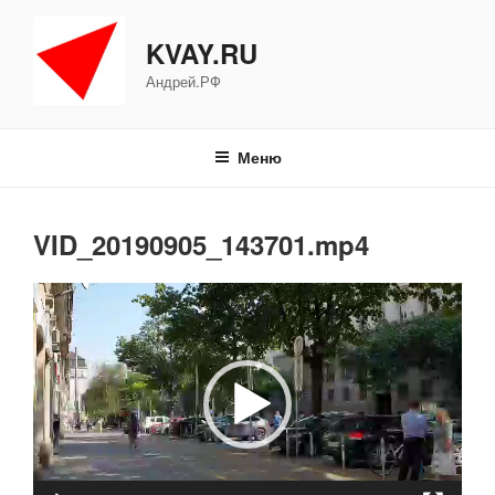
Перейти
к
KVAY.RU
содержимому
Андрей.РФ
Меню
VID_20190905_143701.mp4
Видеоплеер