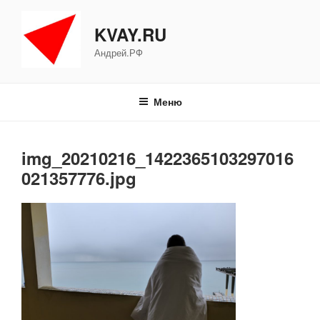
Перейти
к
KVAY.RU
содержимому
Андрей.РФ
Меню
img_20210216_1422365103297016
021357776.jpg