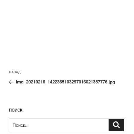
Навигация
Предыдущая
НАЗАД
по
запись:
записям
img_20210216_1422365103297016021357776.jpg
ПОИСК
Искать:
Поиск