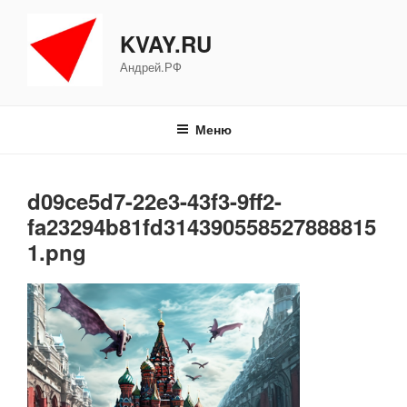
Перейти
к
KVAY.RU
содержимому
Андрей.РФ
Меню
d09ce5d7-22e3-43f3-9ff2-
fa23294b81fd314390558527888815
1.png