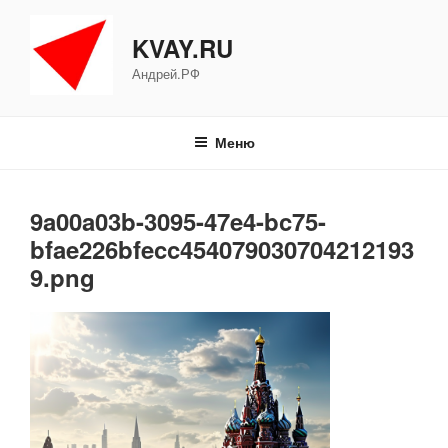
Перейти
к
KVAY.RU
содержимому
Андрей.РФ
Меню
9a00a03b-3095-47e4-bc75-
bfae226bfecc454079030704212193
9.png