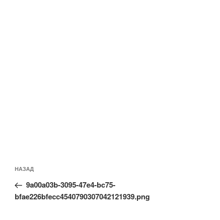
Навигация
Предыдущая
НАЗАД
по
запись:
записям
9a00a03b-3095-47e4-bc75-
bfae226bfecc4540790307042121939.png