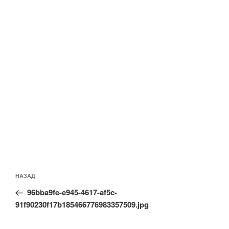
Навигация
Предыдущая
НАЗАД
по
запись:
записям
96bba9fe-e945-4617-af5c-
91f90230f17b185466776983357509.jpg