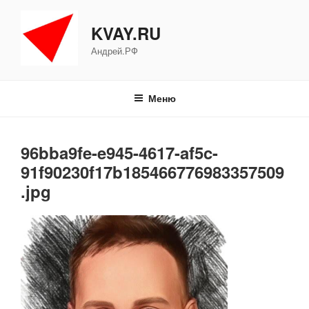
Перейти
к
KVAY.RU
содержимому
Андрей.РФ
Меню
96bba9fe-e945-4617-af5c-
91f90230f17b185466776983357509
.jpg