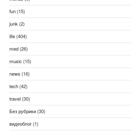
fun
(15)
junk
(2)
life
(404)
med
(26)
music
(15)
news
(16)
tech
(42)
travel
(30)
Без рубрики
(30)
видеоблог
(1)