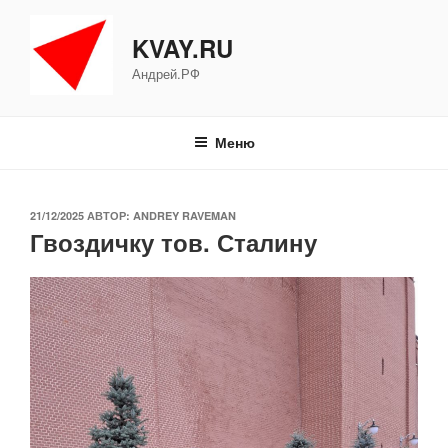
Перейти
к
KVAY.RU
содержимому
Андрей.РФ
Меню
ОПУБЛИКОВАНО
21/12/2025
АВТОР:
ANDREY RAVEMAN
Гвоздичку тов. Сталину