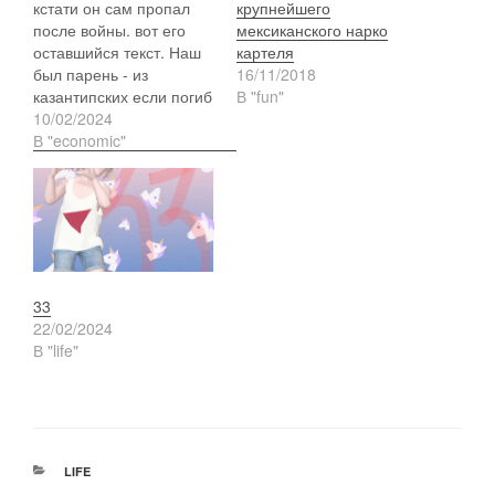
кстати он сам пропал
крупнейшего
после войны. вот его
мексиканского нарко
оставшийся текст. Наш
картеля
был парень - из
16/11/2018
казантипских если погиб
В "fun"
- оч жаль. СССР стал
10/02/2024
жертвой в том числе и
В "economic"
процессов, которые
определяет классовая
теория. Бюрократия,
подчинив себе партию,
получила в СССР
абсолютную власть и
стала оформляться в
33
класс. В советских
22/02/2024
понятиях…
В "life"
РУБРИКИ
LIFE