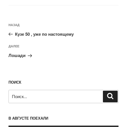
Навигация
Предыдущая
НАЗАД
по
запись:
записям
Кузе 50 , уже по настоящему
Следующая
ДАЛЕЕ
запись
Лошади
ПОИСК
Искать:
Поиск
В АВГУСТЕ ПОЕХАЛИ