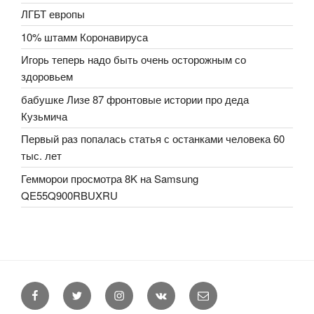
ЛГБТ европы
10% штамм Коронавируса
Игорь теперь надо быть очень осторожным со
здоровьем
бабушке Лизе 87 фронтовые истории про деда
Кузьмича
Первый раз попалась статья с останками человека 60
тыс. лет
Гемморои просмотра 8K на Samsung
QE55Q900RBUXRU
Facebook
Twitter
Instagram
VK
E-
mail