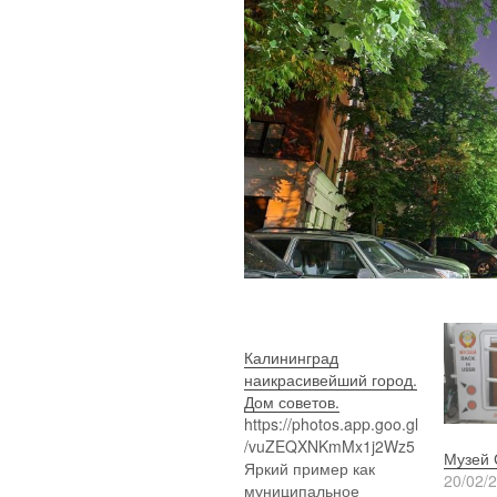
Калининград
наикрасивейший город.
Дом советов.
https://photos.app.goo.gl
/vuZEQXNKmMx1j2Wz5
Музей 
Яркий пример как
20/02/
муниципальное