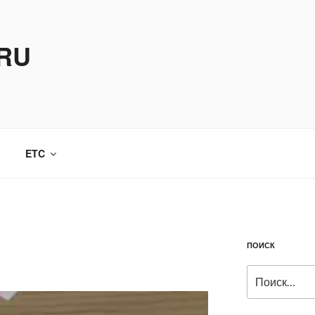
.RU
ETC
ПОИСК
Искать: