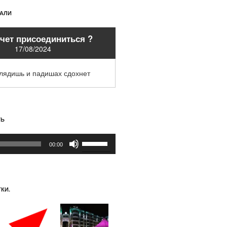
ХАЛИ
очет присоединиться ?
17/08/2024
глядишь и падишах сдохнет
ТЬ
Используйте
00:00
клавиши
вверх/
вниз,
чтобы
КИ.
увеличить
или
уменьшить