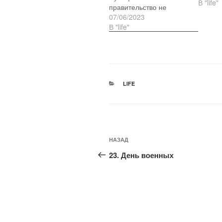
В "life"
правительство не
врубается че делать с
07/06/2023
арт объектами.
В "life"
Приняли решение
сносить.
РУБРИКИ
LIFE
Навигация
Предыдущая
НАЗАД
по
запись:
23. День военных
записям