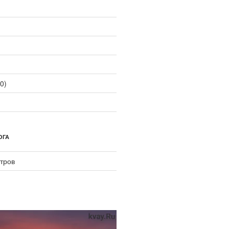
0)
ОГА
тров