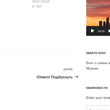
28/01/2020
В "life"
00:00
КВАЙ.РУ БЛОГ
Блог о семье 
Музыка
Следующая
ДАЛЕЕ
запись
Cheers! Подбухнуть
КВАЯНОВОСТИ
Enter your ema
Email