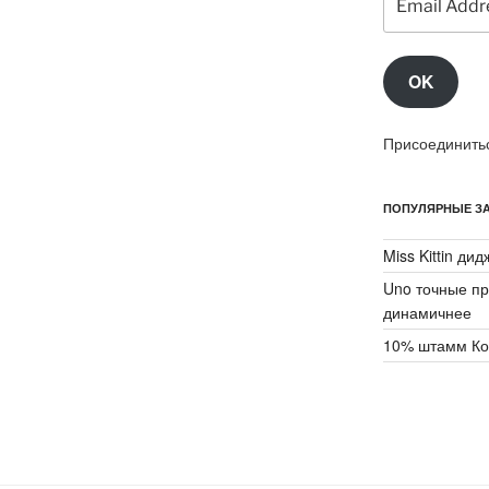
Address
OK
Присоединитьс
ПОПУЛЯРНЫЕ ЗА
Miss Kittin ди
Uno точные пр
динамичнее
10% штамм Ко