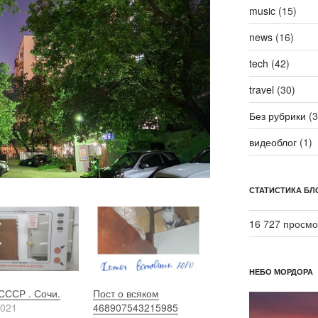
music
(15)
news
(16)
tech
(42)
travel
(30)
Без рубрики
(3
видеоблог
(1)
СТАТИСТИКА БЛ
16 727 просмо
НЕБО МОРДОРА
СССР . Сочи.
Пост о всяком
Видеоплеер
2021
468907543215985