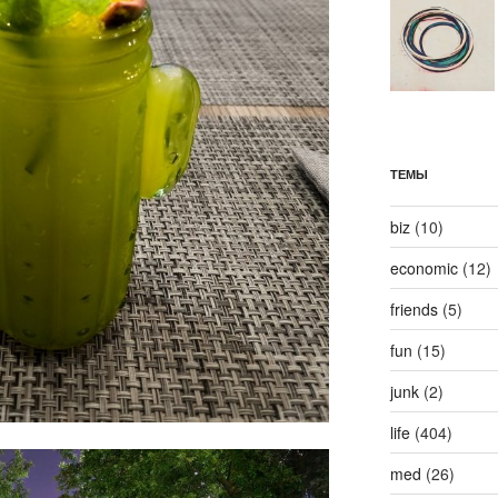
ТЕМЫ
biz
(10)
economic
(12)
friends
(5)
fun
(15)
junk
(2)
life
(404)
med
(26)