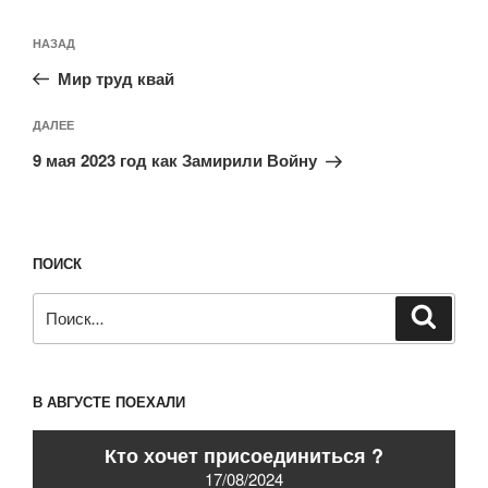
Навигация
Предыдущая
НАЗАД
по
запись:
записям
Мир труд квай
Следующая
ДАЛЕЕ
запись
9 мая 2023 год как Замирили Войну
ПОИСК
Искать:
Поиск
В АВГУСТЕ ПОЕХАЛИ
Кто хочет присоединиться ?
17/08/2024