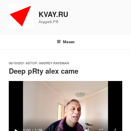
Перейти
к
KVAY.RU
содержимому
Андрей.РФ
Меню
ОПУБЛИКОВАНО
06/10/2021
АВТОР:
ANDREY RAVEMAN
Deep pRty alex came