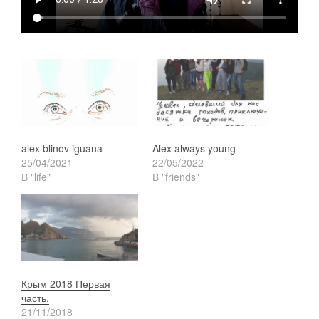
alex blinov iguana
Alex always young
25/04/2021
22/05/2022
В "life"
В "friends"
Крым 2018 Первая
часть.
21/11/2018