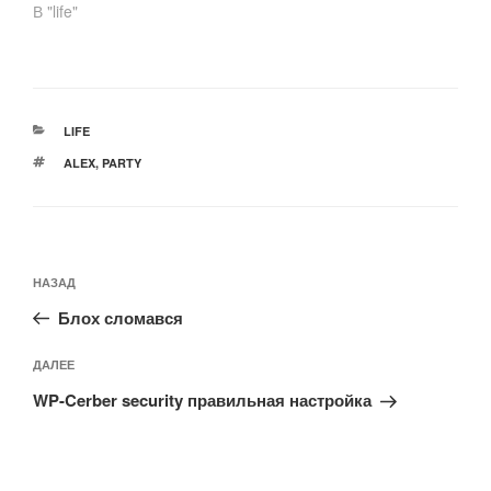
В "life"
РУБРИКИ
LIFE
МЕТКИ
ALEX
,
PARTY
Навигация
Предыдущая
НАЗАД
по
запись:
записям
Блох сломався
Следующая
ДАЛЕЕ
запись
WP-Cerber security правильная настройка