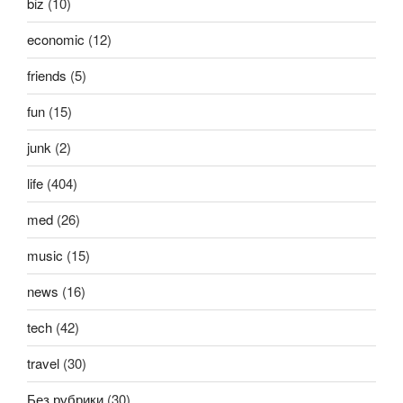
biz
(10)
economic
(12)
friends
(5)
fun
(15)
junk
(2)
life
(404)
med
(26)
music
(15)
news
(16)
tech
(42)
travel
(30)
Без рубрики
(30)