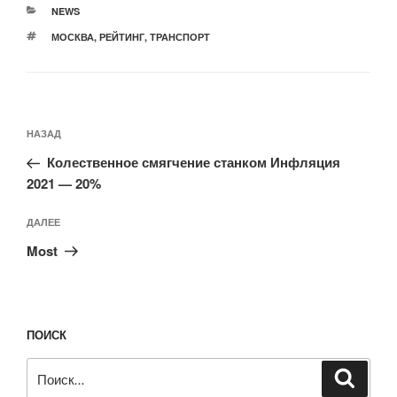
РУБРИКИ
NEWS
МЕТКИ
МОСКВА
,
РЕЙТИНГ
,
ТРАНСПОРТ
Навигация
Предыдущая
НАЗАД
по
запись:
записям
Колественное смягчение станком Инфляция
2021 — 20%
Следующая
ДАЛЕЕ
запись
Most
ПОИСК
Искать:
Поиск