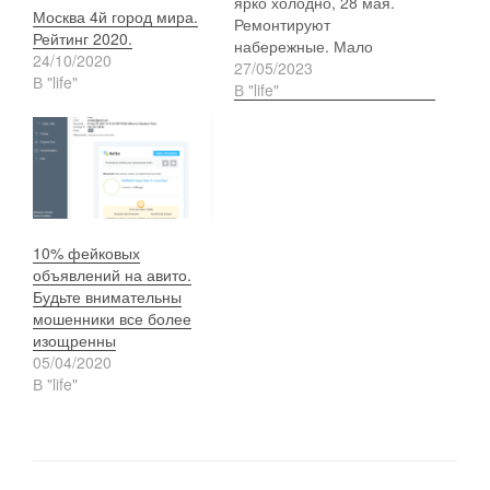
ярко холодно, 28 мая.
Москва 4й город мира.
Ремонтируют
Рейтинг 2020.
набережные. Мало
24/10/2020
людей, отличная
27/05/2023
В "life"
атмосфера. Москва
В "life"
однозначно город Мира.
https://photos.app.goo.gl/
u9oA6Y5FE3Z5aUV79
10% фейковых
объявлений на авито.
Будьте внимательны
мошенники все более
изощренны
05/04/2020
В "life"