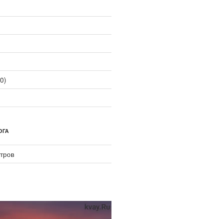
0)
ОГА
тров