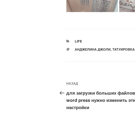
РУБРИКИ
LIFE
МЕТКИ
АНДЖЕЛИНА ДЖОЛИ
,
ТАТУИРОВКА
Навигация
Предыдущая
НАЗАД
по
запись:
для загрузки больших файлов
записям
word press нужно изменить эт
настройки