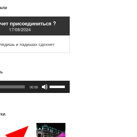
ХАЛИ
очет присоединиться ?
17/08/2024
глядишь и падишах сдохнет
ТЬ
Используйте
00:00
клавиши
вверх/
вниз,
чтобы
КИ.
увеличить
или
уменьшить