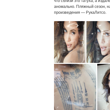
что сблизи это татуха, а издал
аномально. Пляжный сезон, н
произведения — РукаЛитсо.