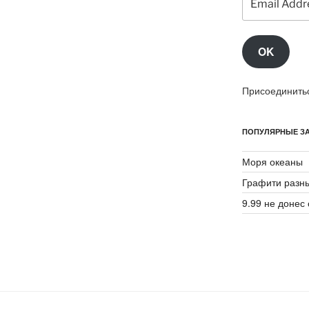
Address
OK
Присоединитьс
ПОПУЛЯРНЫЕ ЗА
Моря океаны
Графити разн
9.99 не донес 