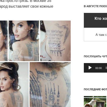
ека просто грязь. В москве 35
арод выставляет свои кожные
В АВГУСТЕ ПОЕ
Кто х
А там 
ПОСЛУШАТЬ ЧУ
Аудиоплеер
00:00
ПОСЛЕДНИЕ ФОТ