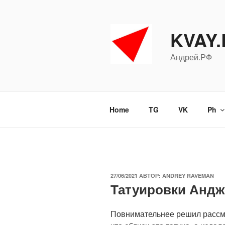
Перейти
к
содержимому
KVAY
Андрей.РФ
Home
TG
VK
Ph
ОПУБЛИКОВАНО
27/06/2021
АВТОР:
ANDREY RAVEMAN
Татуировки Анд
Повнимательнее решил рассм