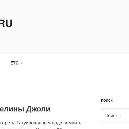
.RU
ETC
ПОИСК
желины Джоли
Искать:
отреть. Татуированным надо помнить