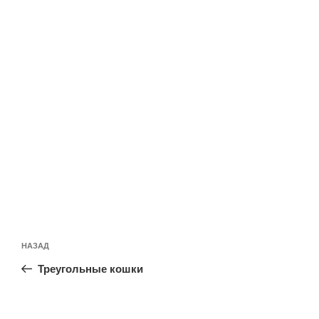
Навигация
Предыдущая
НАЗАД
по
запись:
записям
Треугольные кошки