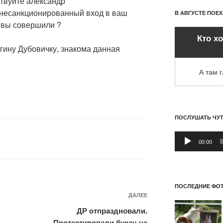
твуйте александр
 несанкционированный вход в ваш
В АВГУСТЕ ПОЕ
о вы совершили ?
Кто х
гину Дубовичку, знакома данная
А там 
ПОСЛУШАТЬ ЧУ
Аудиоплеер
00:00
ПОСЛЕДНИЕ ФОТ
Следующая
ДАЛЕЕ
запись
ДР отпраздновали.
Протестировали бухач на