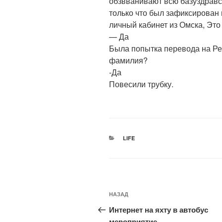
обзвванивают всю базуздравс
только что был зафиксирован
личный кабинет из Омска, Эт
— Да
Была попытка перевода на Ре
фамилия?
-Да
Повесили трубку.
РУБРИКИ
LIFE
Навигация
Предыдущая
НАЗАД
по
запись:
Интернет на яхту в автобус
записям
мероприятие