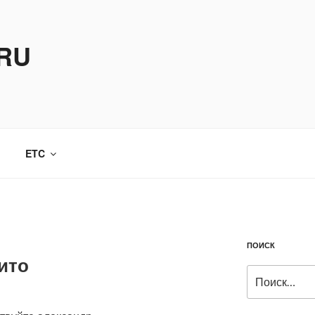
.RU
ETC
ПОИСК
ито
Искать: