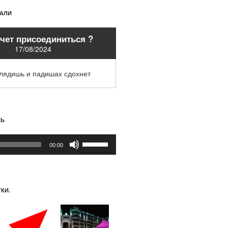
ХАЛИ
очет присоединиться ?
17/08/2024
глядишь и падишах сдохнет
ТЬ
Используйте
00:00
клавиши
вверх/
вниз,
чтобы
КИ.
увеличить
или
уменьшить