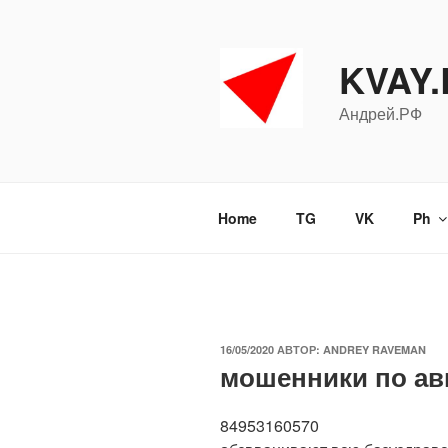
Перейти
к
содержимому
KVAY
Андрей.РФ
Home
TG
VK
Ph
ОПУБЛИКОВАНО
16/05/2020
АВТОР:
ANDREY RAVEMAN
мошенники по ав
84953160570