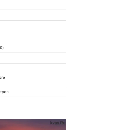
0)
ОГА
тров