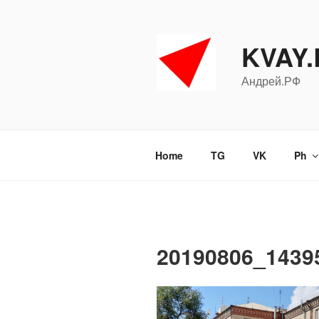
Перейти
к
содержимому
KVAY
Андрей.РФ
Home
TG
VK
Ph
20190806_14395