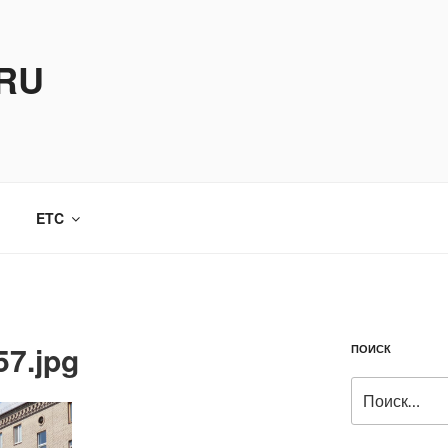
.RU
ETC
7.jpg
ПОИСК
Искать: