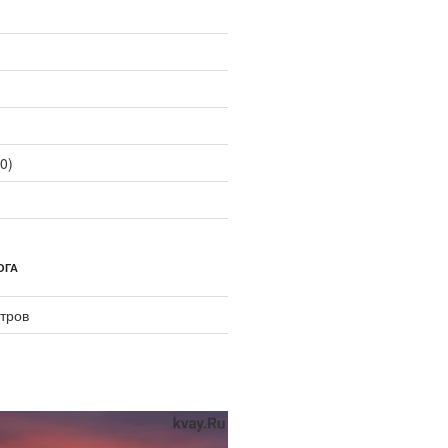
0)
ОГА
тров