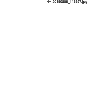
запись:
20190806_143957.jpg
записям