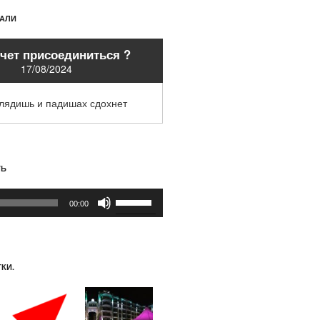
ХАЛИ
очет присоединиться ?
17/08/2024
глядишь и падишах сдохнет
ТЬ
Используйте
00:00
клавиши
вверх/
вниз,
чтобы
КИ.
увеличить
или
уменьшить