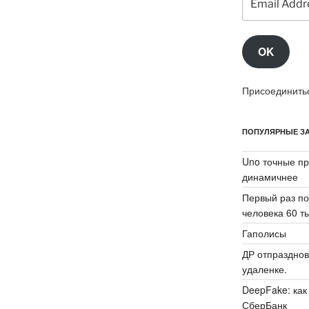
Address
OK
Присоединитьс
ПОПУЛЯРНЫЕ ЗА
Uno точные пр
динамичнее
Первый раз по
человека 60 ты
Гаполисы
ДР отпразднов
удаленке.
DeepFake: как
СберБанк