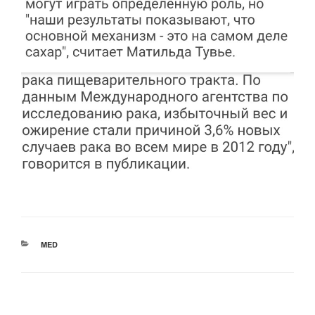
РУБРИКИ
MED
Навигация