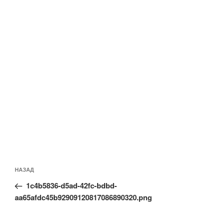
Навигация
Предыдущая
НАЗАД
по
запись:
записям
1c4b5836-d5ad-42fc-bdbd-
aa65afdc45b92909120817086890320.png