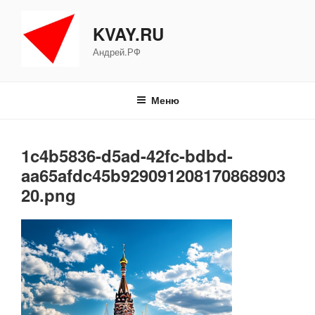
Перейти
к
KVAY.RU
содержимому
Андрей.РФ
Меню
1c4b5836-d5ad-42fc-bdbd-
aa65afdc45b929091208170868903
20.png