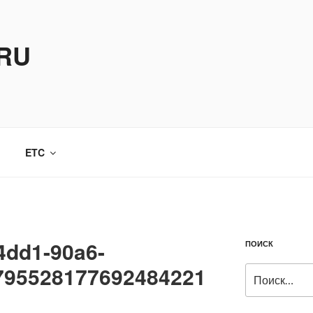
.RU
ETC
4dd1-90a6-
ПОИСК
795528177692484221
Искать: