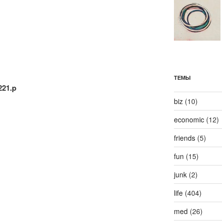
ТЕМЫ
221.p
biz
(10)
economic
(12)
friends
(5)
fun
(15)
junk
(2)
life
(404)
med
(26)