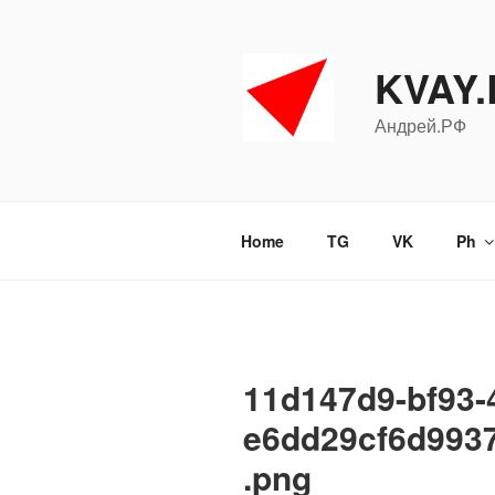
Перейти
к
содержимому
KVAY
Андрей.РФ
Home
TG
VK
Ph
11d147d9-bf93-
e6dd29cf6d993
.png