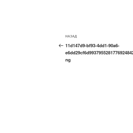
Навигация
Предыдущая
НАЗАД
по
запись:
11d147d9-bf93-4dd1-90a6-
записям
e6dd29cf6d993795528177692484
ng