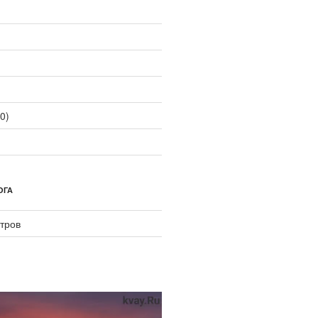
0)
ОГА
тров