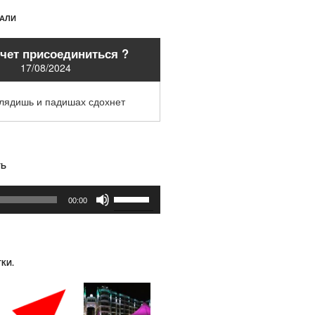
ХАЛИ
очет присоединиться ?
17/08/2024
глядишь и падишах сдохнет
ТЬ
Используйте
00:00
клавиши
вверх/
вниз,
чтобы
КИ.
увеличить
или
уменьшить