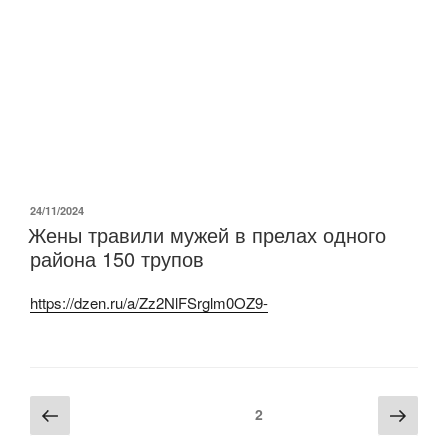
ОПУБЛИКОВАНО
24/11/2024
Жены травили мужей в прелах одного
района 150 трупов
https://dzen.ru/a/Zz2NlFSrglm0OZ9-
Навигация
Предыдущая
Сле
Страница
2
по
страница
стра