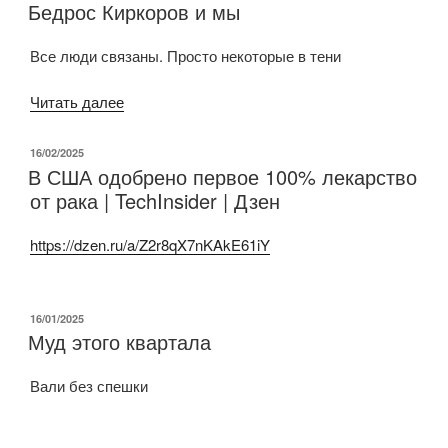
Бедрос Киркоров и мы
Все люди связаны. Просто некоторые в тени
«Бедрос
Читать далее
Киркоров
и
ОПУБЛИКОВАНО
16/02/2025
В США одобрено первое 100% лекарство
мы»
от рака | TechInsider | Дзен
https://dzen.ru/a/Z2r8qX7nKAkE61iY
ОПУБЛИКОВАНО
16/01/2025
Муд этого квартала
Вали без спешки