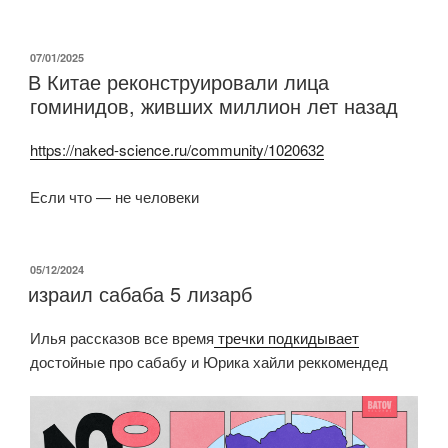
ОПУБЛИКОВАНО
07/01/2025
В Китае реконструировали лица
гоминидов, живших миллион лет назад
https://naked-science.ru/community/1020632
Если что — не человеки
ОПУБЛИКОВАНО
05/12/2024
израил сабаба 5 лизарб
Илья рассказов все время
тречки подкидывает
достойные про сабабу и Юрика хайли реккомендед