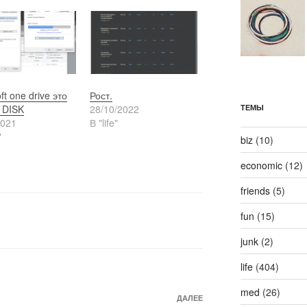
ft one drive это
Рост.
 DISK
28/10/2022
ТЕМЫ
2021
В "life"
"
biz
(10)
economic
(12)
friends
(5)
fun
(15)
junk
(2)
life
(404)
med
(26)
Следующая
ДАЛЕЕ