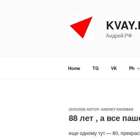
Перейти
к
содержимому
KVAY
Андрей.РФ
Home
TG
VK
Ph
ОПУБЛИКОВАНО
25/03/2026
АВТОР:
ANDREY RAVEMAN
88 лет , а все паш
еще одному тут — 80, прекрас