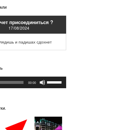
ХАЛИ
очет присоединиться ?
17/08/2024
глядишь и падишах сдохнет
ТЬ
Используйте
00:00
клавиши
вверх/
вниз,
чтобы
КИ.
увеличить
или
уменьшить