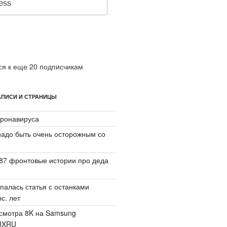
я к еще 20 подписчикам
ПИСИ И СТРАНИЦЫ
ронавируса
надо быть очень осторожным со
87 фронтовые истории про деда
палась статья с останками
с. лет
смотра 8K на Samsung
UXRU