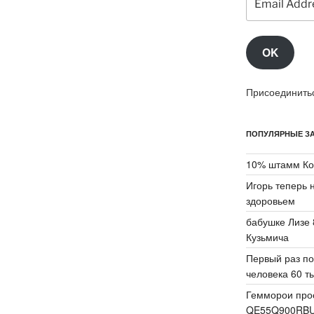
Address
OK
Присоединитьс
ПОПУЛЯРНЫЕ ЗА
10% штамм Ко
Игорь теперь 
здоровьем
бабушке Лизе 
Кузьмича
Первый раз по
человека 60 ты
Гемморои про
QE55Q900RB