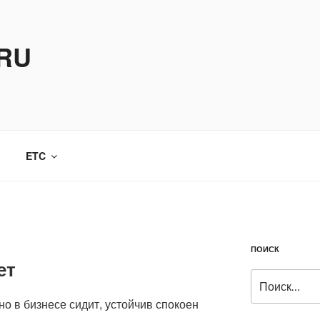
.RU
ETC
ПОИСК
ет
Искать:
но в бизнесе сидит, устойчив спокоен