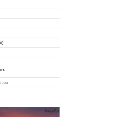
0)
ОГА
тров