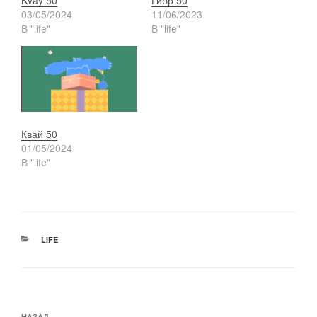
03/05/2024
11/06/2023
В "life"
В "life"
Квай 50
01/05/2024
В "life"
РУБРИКИ
LIFE
Навигация
НАЗАД