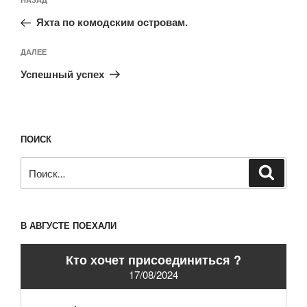
Предыдущая
по
запись:
записям
Яхта по комодским островам.
Следующая
ДАЛЕЕ
запись
Успешный успех
ПОИСК
Искать:
Поиск
В АВГУСТЕ ПОЕХАЛИ
Кто хочет присоединиться ?
17/08/2024