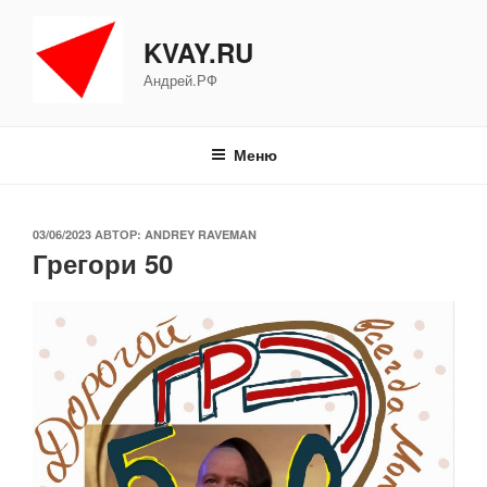
Перейти
к
KVAY.RU
содержимому
Андрей.РФ
Меню
ОПУБЛИКОВАНО
03/06/2023
АВТОР:
ANDREY RAVEMAN
Грегори 50