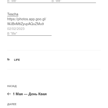
В "life"
В "life"
Tescha
https://photos.app.goo.gl/
WJBvM8ZyupAQuZMu9
02/02/2023
В "life"
РУБРИКИ
LIFE
Навигация
Предыдущая
НАЗАД
по
запись:
записям
1 Мая — День Квая
Следующая
ДАЛЕЕ