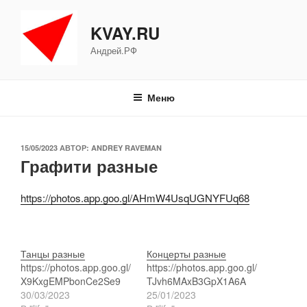
Перейти
к
KVAY.RU
содержимому
Андрей.РФ
Меню
ОПУБЛИКОВАНО
15/05/2023
АВТОР:
ANDREY RAVEMAN
Графити разные
https://photos.app.goo.gl/AHmW4UsqUGNYFUq68
Танцы разные
Концерты разные
https://photos.app.goo.gl/
https://photos.app.goo.gl/
X9KxgEMPbonCe2Se9
TJvh6MAxB3GpX1A6A
30/03/2023
25/01/2023