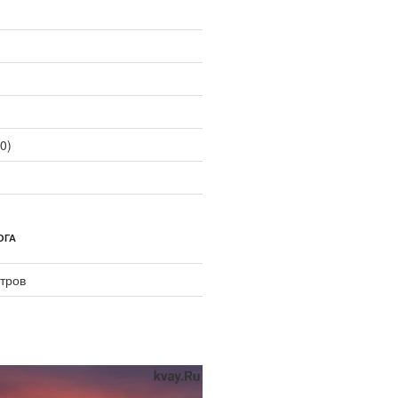
0)
ОГА
тров