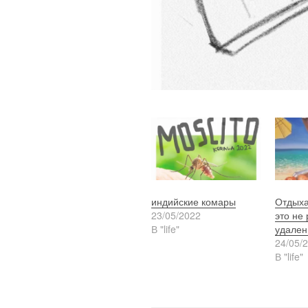
индийские комары
Отдыха
23/05/2022
это не 
В "life"
удален
24/05/
В "life"