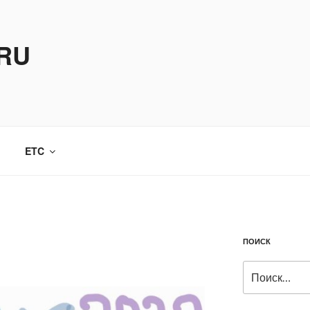
.RU
ETC
ПОИСК
Искать: