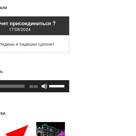
ХАЛИ
очет присоединиться ?
17/08/2024
глядишь и падишах сдохнет
ТЬ
Используйте
00:00
клавиши
вверх/
вниз,
чтобы
КИ.
увеличить
или
уменьшить