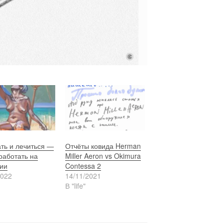
ть и лечиться —
Отчёты ковида Herman
работать на
Miller Aeron vs Okimura
ии
Contessa 2
2022
14/11/2021
В "life"