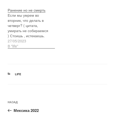
Ранение но не смерть
Если мы умрем во
вторник, что делать в
четверг? ( цитата,
умирать не собираемся
) Стоишь , истекаешь.
Временный тупеж.
27/05/2023
Осматриваешься.
В "life"
Холод. Голод. Дрожь.
РУБРИКИ
LIFE
Навигация
Предыдущая
НАЗАД
по
запись:
записям
Мексика 2022