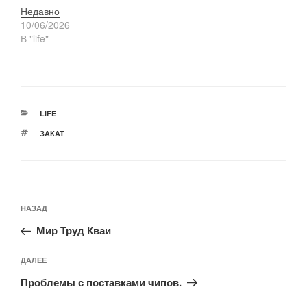
Недавно
10/06/2026
В "life"
РУБРИКИ
LIFE
МЕТКИ
ЗАКАТ
Навигация
Предыдущая
НАЗАД
по
запись:
записям
Мир Труд Кваи
Следующая
ДАЛЕЕ
запись
Проблемы с поставками чипов.