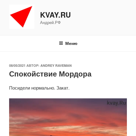
Перейти
к
KVAY.RU
содержимому
Андрей.РФ
Меню
ОПУБЛИКОВАНО
08/05/2021
АВТОР:
ANDREY RAVEMAN
Спокойствие Мордора
Посидели нормально. Закат.