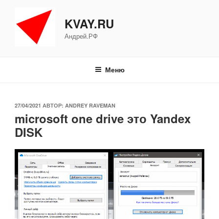
Перейти
к
KVAY.RU
содержимому
Андрей.РФ
Меню
ОПУБЛИКОВАНО
27/04/2021
АВТОР:
ANDREY RAVEMAN
microsoft one drive это Yandex
DISK