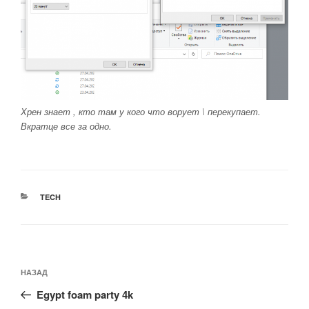
Хрен знает , кто там у кого что ворует \ перекупает.
Вкратце все за одно.
РУБРИКИ
TECH
Навигация
Предыдущая
НАЗАД
по
запись:
записям
Egypt foam party 4k