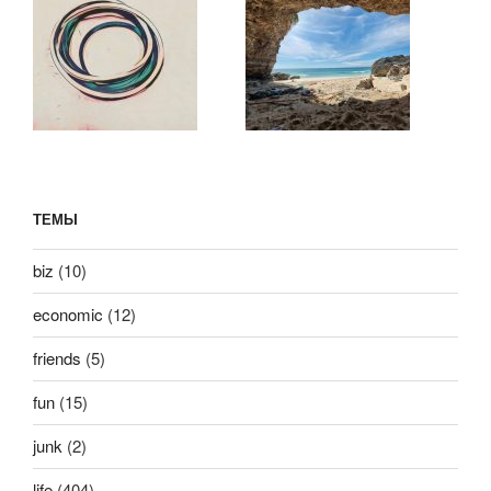
ТЕМЫ
biz
(10)
economic
(12)
friends
(5)
fun
(15)
junk
(2)
life
(404)