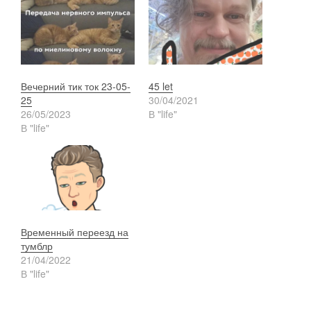
Вечерний тик ток 23-05-
45 let
25
30/04/2021
26/05/2023
В "life"
В "life"
Временный переезд на
тумблр
21/04/2022
В "life"