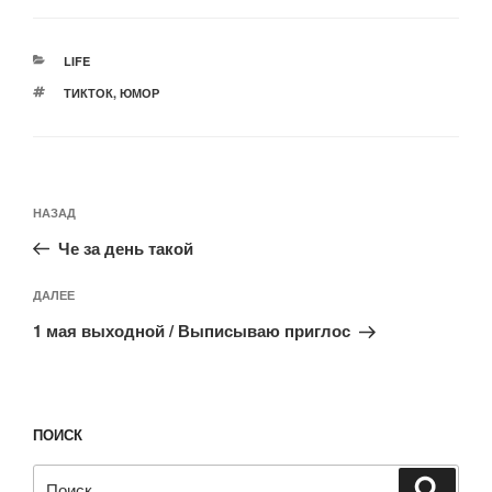
РУБРИКИ
LIFE
МЕТКИ
ТИКТОК
,
ЮМОР
Навигация
Предыдущая
НАЗАД
по
запись:
записям
Че за день такой
Следующая
ДАЛЕЕ
запись
1 мая выходной / Выписываю приглос
ПОИСК
Искать:
Поиск