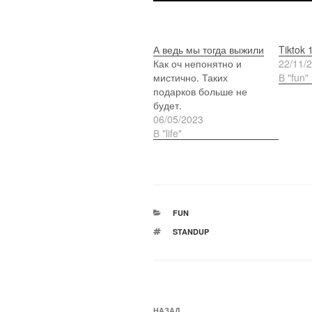
А ведь мы тогда выжили
Tiktok 
Как оч непонятно и
22/11/
мистично. Таких
В "fun"
подарков больше не
будет.
06/05/2023
В "life"
РУБРИКИ
FUN
МЕТКИ
STANDUP
Навигация
НАЗАД