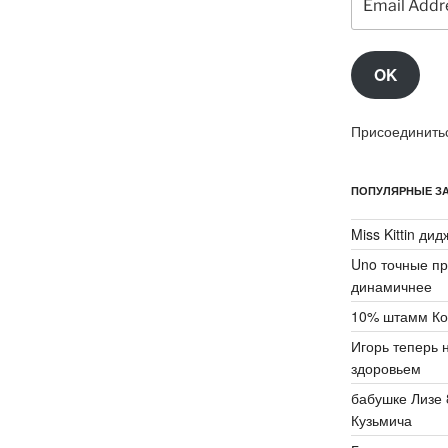
Address
OK
Присоединитьс
ПОПУЛЯРНЫЕ ЗА
Miss Kittin ди
Uno точные пр
динамичнее
10% штамм Ко
Игорь теперь 
здоровьем
бабушке Лизе 
Кузьмича