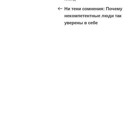
Предыдущая
по
запись:
Ни тени сомнения: Почему
записям
некомпетентные люди так
уверены в себе