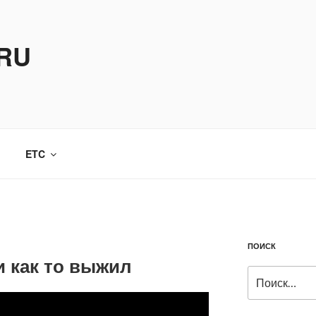
.RU
ETC
ПОИСК
и как то выжил
Искать: