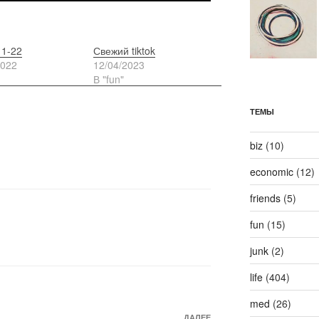
11-22
Свежий tiktok
2022
12/04/2023
В "fun"
ТЕМЫ
biz
(10)
economic
(12)
friends
(5)
fun
(15)
junk
(2)
life
(404)
med
(26)
ДАЛЕЕ