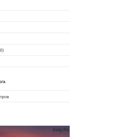
0)
ОГА
тров