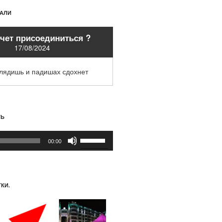
ХАЛИ
очет присоединиться ?
17/08/2024
глядишь и падишах сдохнет
ТЬ
Используйте
00:00
клавиши
вверх/
вниз,
чтобы
КИ.
увеличить
или
уменьшить