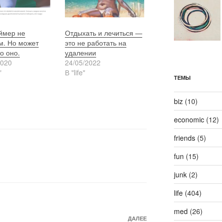
ймер не
Отдыхать и лечиться —
м. Но может
это не работать на
о оно.
удалении
2020
24/05/2022
"
В "life"
ТЕМЫ
biz
(10)
economic
(12)
friends
(5)
fun
(15)
junk
(2)
life
(404)
med
(26)
Следующая
ДАЛЕЕ