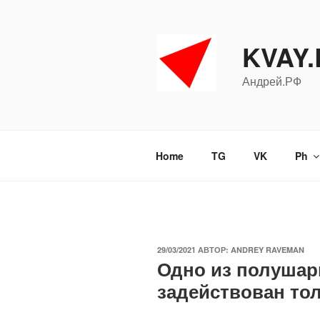
Перейти
к
содержимому
KVAY
Андрей.РФ
Home
TG
VK
Ph
ОПУБЛИКОВАНО
29/03/2021
АВТОР:
ANDREY RAVEMAN
Одно из полушар
задействован то