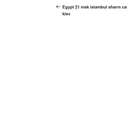
по
запись:
Egypt 21 msk istambul sharm ca
записям
kiev