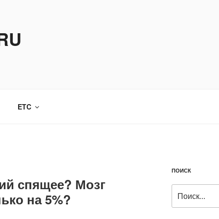
.RU
ETC
ПОИСК
ий спящее? Мозг
Искать:
лько на 5%?