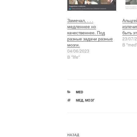
Замечал, . . .
Альцге
медленнее но
излечи
качественнее. Под
быть эт
разные задачи разные
23/07/
мозги.
В "med
04/06/2023
В "life"
РУБРИКИ
MED
МЕТКИ
МЕД
,
МОЗГ
Навигация
Предыдущая
НАЗАД