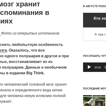
мозг хранит
В АВГУСТЕ ПОЕ
споминания в
Кто х
риях
4
Фото из открытых источников
А там 
яснить любопытную особенность
озга
. Оказалось, что все
из одного полушария в другое и при
ПОСЛУШАТЬ ЧУ
нных, восстанавливает их из
Аудиоплеер
м полушарии. Данные о необычном
00:00
ы в издании Big Think.
то человеческий головной мозг хранит
ПОСЛЕДНИЕ ФОТ
инала и определенного вида копии.
ь для человека некую иллюзию полной
ружает.