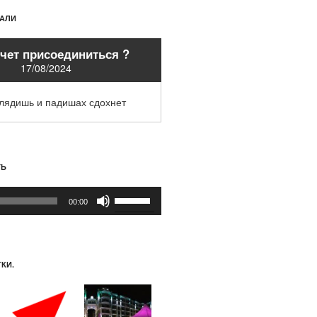
ХАЛИ
очет присоединиться ?
17/08/2024
глядишь и падишах сдохнет
ТЬ
Используйте
00:00
клавиши
вверх/
вниз,
чтобы
КИ.
увеличить
или
уменьшить