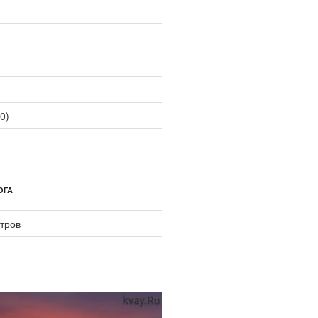
0)
ОГА
тров