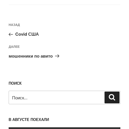
Навигация
Предыдущая
НАЗАД
по
запись:
записям
Covid США
Следующая
ДАЛЕЕ
запись
мошенники по авито
ПОИСК
Искать:
Поиск
В АВГУСТЕ ПОЕХАЛИ