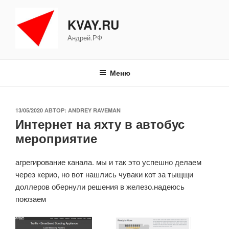
Перейти
к
KVAY.RU
содержимому
Андрей.РФ
Меню
ОПУБЛИКОВАНО
13/05/2020
АВТОР:
ANDREY RAVEMAN
Интернет на яхту в автобус
мероприятие
агрегирование канала. мы и так это успешно делаем
через керио, но вот нашлись чуваки кот за тыщщи
доллеров обернули решения в железо.надеюсь
поюзаем